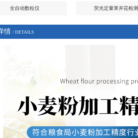
全自动数粒仪
荧光定量苯并芘检
详情
/ DETAILS