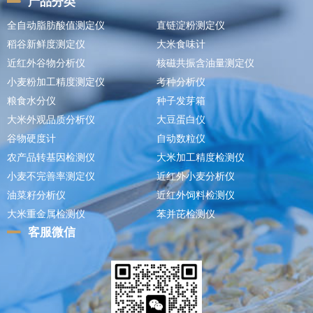
产品分类
全自动脂肪酸值测定仪
直链淀粉测定仪
稻谷新鲜度测定仪
大米食味计
近红外谷物分析仪
核磁共振含油量测定仪
小麦粉加工精度测定仪
考种分析仪
粮食水分仪
种子发芽箱
大米外观品质分析仪
大豆蛋白仪
谷物硬度计
自动数粒仪
农产品转基因检测仪
大米加工精度检测仪
小麦不完善率测定仪
近红外小麦分析仪
油菜籽分析仪
近红外饲料检测仪
大米重金属检测仪
苯并芘检测仪
客服微信