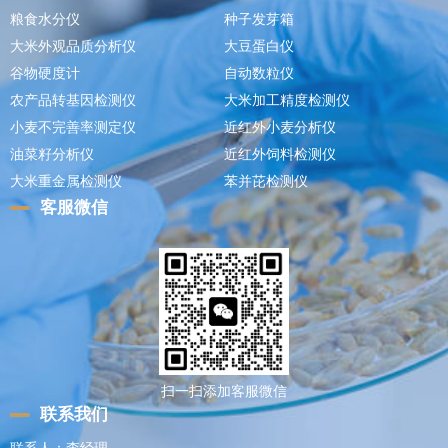
粮食水分仪
种子发芽箱
大米外观品质分析仪
大豆蛋白仪
谷物硬度计
自动数粒仪
农产品转基因检测仪
大米加工精度检测仪
小麦不完善率测定仪
近红外小麦分析仪
油菜籽分析仪
近红外饲料检测仪
大米重金属检测仪
苯并芘检测仪
客服微信
扫一扫添加客服微信
联系我们