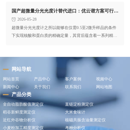
国产超微量分光光度计替代进口：优云谱方案可行性评估
2026-05-28
超微量分光光度计之所以能够在仅需0.5至2微升样品的条件
下实现核酸和蛋白质的精确定量，其背后蕴含着一系列精巧
的光学与微流
网站导航
网站首页
产品中心
客户案例
视频中心
新闻中心
关于我们
联系我们
网站地图
产品分类
全自动脂肪酸值测定仪
直链淀粉测定仪
稻谷新鲜度测定仪
大米食味计
近红外谷物分析仪
核磁共振含油量测定仪
小麦粉加工精度测定仪
考种分析仪