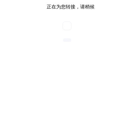
正在为您转接，请稍候
您好！欢迎来到国家高新技术企业优云谱！很高兴为您服
务，我司专注于水质，食品，土壤，植物生理类、实验室仪
器等检测仪器！您可致电或加微信13356716300，
Email:1217030773@qq.com 。直接了解产品详情及价格。
或直接留下您电话及需求，这边安排产品经理与您对接。您
看有什么能为您服务的？理与您对接。
您看有什么能
为您服务的？
正在等待客服接起...